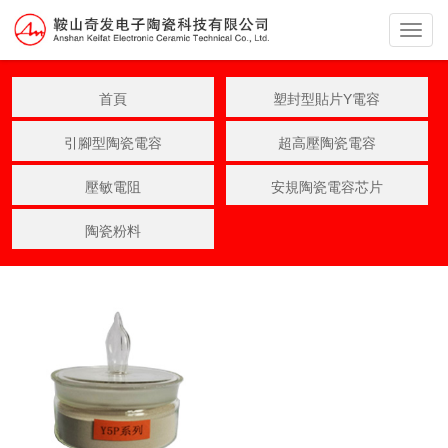
Toggle
Naviga
首頁
塑封型貼片Y電容
引腳型陶瓷電容
超高壓陶瓷電容
壓敏電阻
安規陶瓷電容芯片
陶瓷粉料