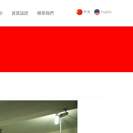
中文
English
示
資質認證
聯系我們