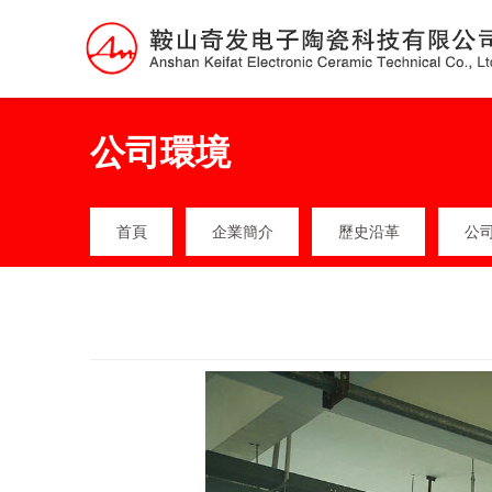
公司環境
首頁
企業簡介
歷史沿革
公