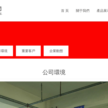
首 頁
關于我們
產品展
司環境
重要客戶
企業動態
公司環境