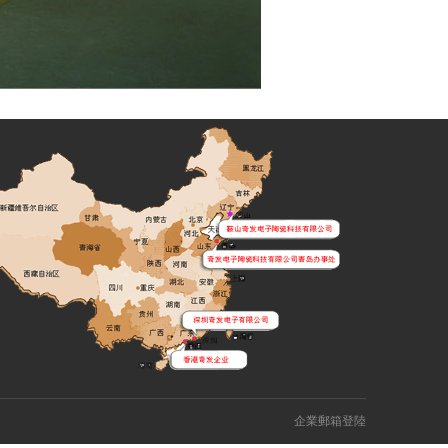
企業郵箱登陸