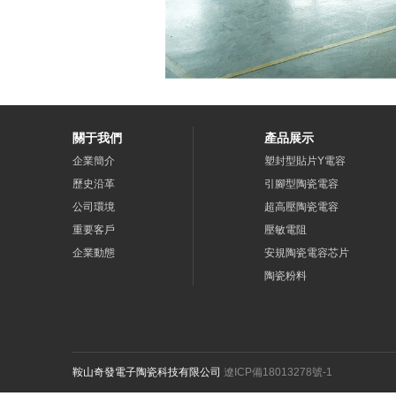
關于我們
產品展示
企業簡介
塑封型貼片Y電容
歷史沿革
引腳型陶瓷電容
公司環境
超高壓陶瓷電容
重要客戶
壓敏電阻
企業動態
安規陶瓷電容芯片
陶瓷粉料
鞍山奇發電子陶瓷科技有限公司
遼ICP備18013278號-1